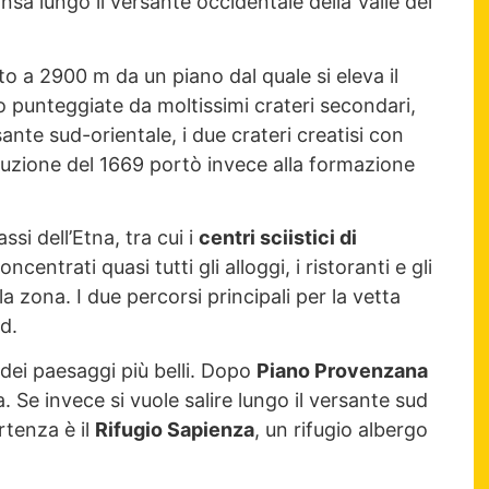
nsa lungo il versante occidentale della Valle del
o a 2900 m da un piano dal quale si eleva il
o punteggiate da moltissimi crateri secondari,
sante sud-orientale, i due crateri creatisi con
’eruzione del 1669 portò invece alla formazione
ssi dell’Etna, tra cui i
centri sciistici di
oncentrati quasi tutti gli alloggi, i ristoranti e gli
 zona. I due percorsi principali per la vetta
d.
 dei paesaggi più belli. Dopo
Piano Provenzana
 Se invece si vuole salire lungo il versante sud
rtenza è il
Rifugio Sapienza
, un rifugio albergo