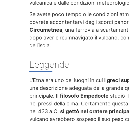
vulcanica e dalle condizioni meteorologi
Se avete poco tempo o le condizioni atmo
dovrete accontentarvi degli scorci panora
Circumetnea
, una ferrovia a scartamen
dopo aver circumnavigato il vulcano, com
dell’isola.
Leggende
L’Etna era uno dei luoghi in cui
i greci s
una descrizione adeguata della grande qua
principale. Il
filosofo Empedocle
studiò i
nei pressi della cima. Certamente ques
nel 433 a.C.
si gettò nel cratere princip
vulcano avrebbero sospeso il suo peso c