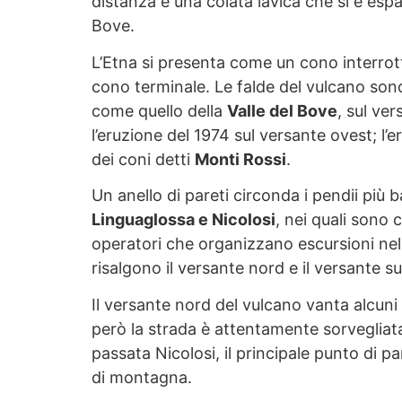
distanza e una colata lavica che si è espa
Bove.
L’Etna si presenta come un cono interrott
cono terminale. Le falde del vulcano son
come quello della
Valle del Bove
, sul ver
l’eruzione del 1974 sul versante ovest; l
dei coni detti
Monti Rossi
.
Un anello di pareti circonda i pendii più ba
Linguaglossa e Nicolosi
, nei quali sono c
operatori che organizzano escursioni nella
risalgono il versante nord e il versante su
Il versante nord del vulcano vanta alcuni
però la strada è attentamente sorvegliata.
passata Nicolosi, il principale punto di pa
di montagna.