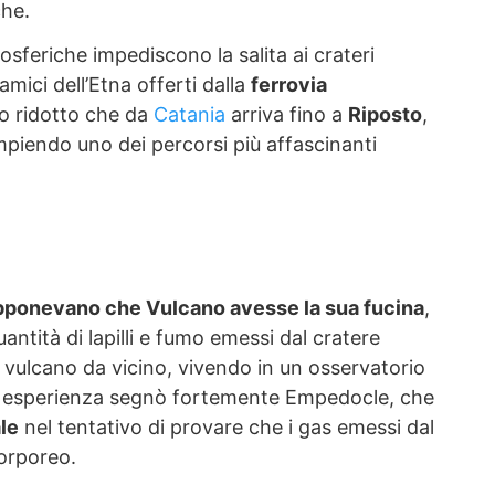
che.
sferiche impediscono la salita ai crateri
mici dell’Etna offerti dalla
ferrovia
to ridotto che da
Catania
arriva fino a
Riposto
,
piendo uno dei percorsi più affascinanti
upponevano che Vulcano avesse la sua fucina
,
ntità di lapilli e fumo emessi dal cratere
l vulcano da vicino, vivendo in un osservatorio
ta esperienza segnò fortemente Empedocle, che
ale
nel tentativo di provare che i gas emessi dal
orporeo.